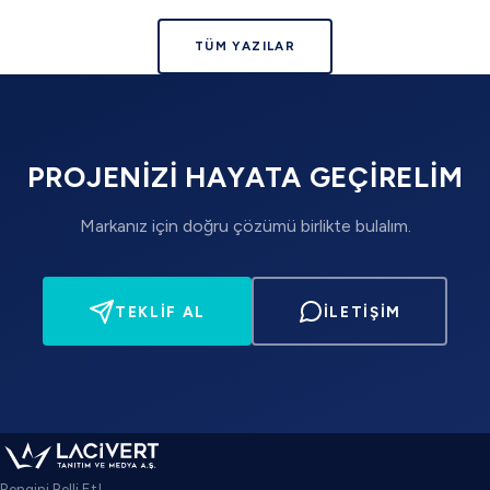
TÜM YAZILAR
PROJENIZI HAYATA GEÇIRELIM
Markanız için doğru çözümü birlikte bulalım.
TEKLIF AL
İLETIŞIM
Rengini Belli Et!