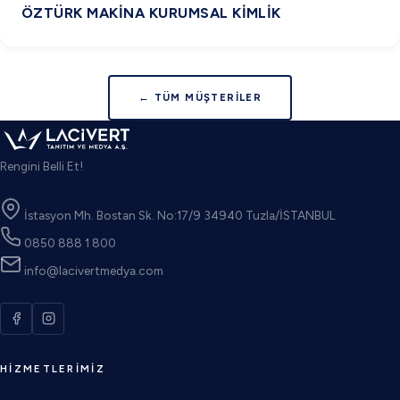
ÖZTÜRK MAKINA KURUMSAL KIMLIK
← TÜM MÜŞTERILER
Rengini Belli Et!
İstasyon Mh. Bostan Sk. No:17/9 34940 Tuzla/İSTANBUL
0850 888 1 800
info@lacivertmedya.com
HIZMETLERIMIZ