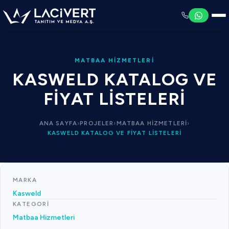
MATBAA HIZMETLERI
KASWELD KATALOG VE
FIYAT LISTELERI
ANA SAYFA
›
PROJELER
›
MATBAA HIZMETLERI
›
KASWELD KATALOG VE FIYAT LISTELERI
MARKA
Kasweld
KATEGORI
Matbaa Hizmetleri