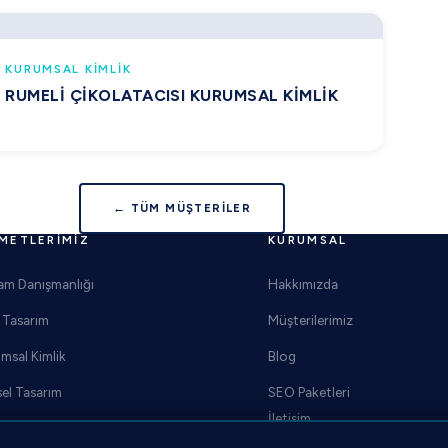
KURUMSAL KIMLIK
RUMELI ÇIKOLATACISI KURUMSAL KIMLIK
← TÜM MÜŞTERILER
METLERIMIZ
KURUMSAL
am Danışmanlığı
Hakkımızda
Tasarım
Müşterilerimiz
msal Kimlik
Blog
el Tasarım
SEO Paketleri
İletişim
ğraf Çekimi