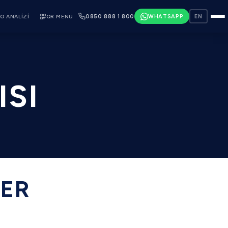
O ANALIZI
QR MENÜ
0850 888 1 800
WHATSAPP
EN
ISI
LER