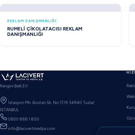
REKLAM DANIŞMANLIĞI
RUMELI ÇIKOLATACISI REKLAM
DANIŞMANLIĞI
HIZ
Rekl
Rengini Belli Et!
Web 
İstasyon Mh. Bostan Sk. No:17/9 34940 Tuzla/
Kuru
İSTANBUL
Görs
0850 888 1 800
info@lacivertmedya.com
Foto