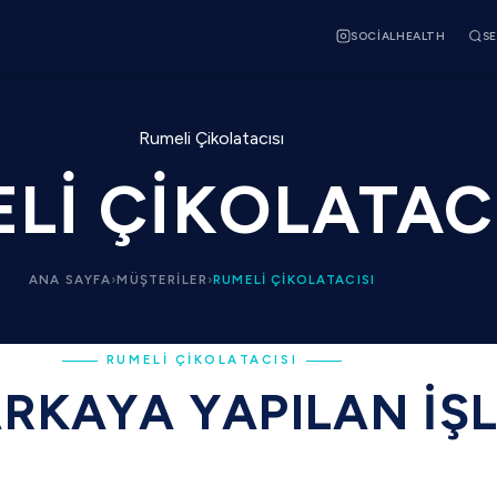
SOCIALHEALTH
SE
LI ÇIKOLATAC
ANA SAYFA
›
MÜŞTERILER
›
RUMELI ÇIKOLATACISI
RUMELI ÇIKOLATACISI
RKAYA YAPILAN İŞ