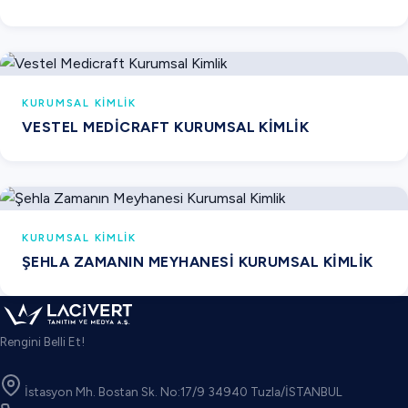
KURUMSAL KIMLIK
VESTEL MEDICRAFT KURUMSAL KIMLIK
KURUMSAL KIMLIK
ŞEHLA ZAMANIN MEYHANESI KURUMSAL KIMLIK
Rengini Belli Et!
İstasyon Mh. Bostan Sk. No:17/9 34940 Tuzla/İSTANBUL