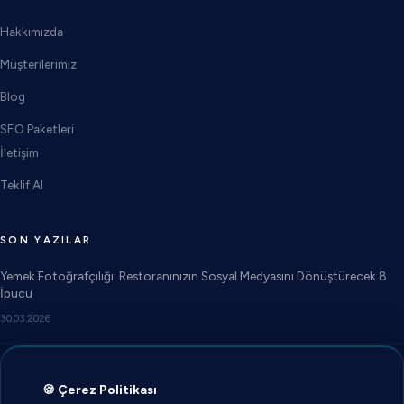
Hakkımızda
Müşterilerimiz
Blog
SEO Paketleri
İletişim
Teklif Al
SON YAZILAR
Yemek Fotoğrafçılığı: Restoranınızın Sosyal Medyasını Dönüştürecek 8
İpucu
30.03.2026
Reklam Ajansı mı, Freelancer mı? İşletmeniz İçin Doğru Seçim
🍪 Çerez Politikası
27.03.2026